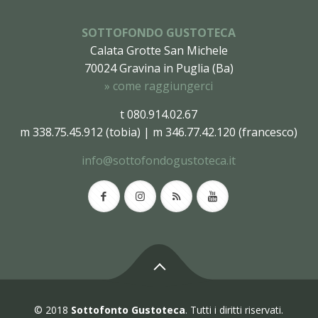
SOTTOFONDO GUSTOTECA
Calata Grotte San Michele
70024 Gravina in Puglia (Ba)
» come raggiungerci
t 080.914.02.67
m 338.75.45.912 (tobia) | m 346.77.42.120 (francesco)
info@sottofondogustoteca.it
© 2018
Sottofonto Gustoteca
. Tutti i diritti riservati.