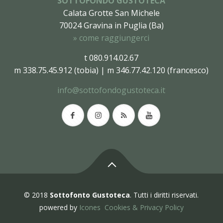
SOTTOFONDO GUSTOTECA
Calata Grotte San Michele
70024 Gravina in Puglia (Ba)
» come raggiungerci
t 080.914.02.67
m 338.75.45.912 (tobia) | m 346.77.42.120 (francesco)
info@sottofondogustoteca.it
© 2018
Sottofonto Gustoteca
. Tutti i diritti riservati.
powered by
Icones
Cookies & Privacy Policy